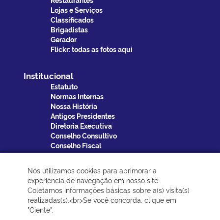
Lojas e Serviços
Classificados
Brigadistas
Gerador
Flickr: todas as fotos aqui
Institucional
Estatuto
Normas Internas
Nossa História
Antigos Presidentes
Diretoria Executiva
Conselho Consultivo
Conselho Fiscal
Prestação de contas
Transparência
Nós utilizamos cookies para aprimorar a
Plano Diretor
experiência de navegação em nosso site.
Perguntas Frequentes
Coletamos informações básicas sobre a(s) visita(s)
realizadas(s).<br>Se você concorda, clique em
"Ciente".
Redes Sociais