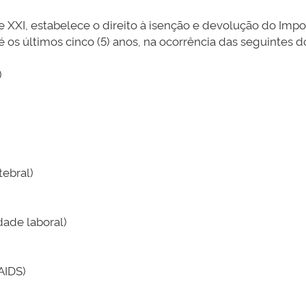
IV e XXI, estabelece o direito à isenção e devolução do I
 os últimos cinco (5) anos, na ocorrência das seguintes d
)
tebral)
idade laboral)
AIDS)