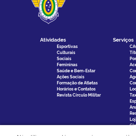
Atividades
Serviços
Esportivas
CA
Culturais
Tít
Sociais
Por
Femininas
Ac
Saúde e Bem-Estar
Co
Ações Sociais
Ag
Formação de Atletas
Co
Horários e Contatos
Lo
Revista Círculo Militar
Ta
Esp
An
Re
Loj
Cla
Bri