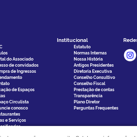
Institucional
Redes 
C
Estatuto
ulos
Normas Internas
tal do Associado
Nossa História
esso de convidados
Antigos Presidentes
mpra de Ingressos
Diretoria Executiva
endamento
Conselho Consultivo
ntato
Conselho Fiscal
cação de Espaços
Prestação de contas
xas
Transparência
aço Circulista
Plano Diretor
uncie conosco
Perguntas Frequentes
staurantes
as e Serviços
ssificados
gadistas