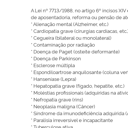
A Lei nº 7713/1988, no artigo 6º incisos X
de aposentadoria, reforma ou pensão de até
* Alienação mental (Alzheimer, etc.)
* Cardiopatia grave (cirurgias cardíacas, etc.
* Cegueira (bilateral ou monolateral)
* Contaminação por radiação
* Doença de Paget (osteíte deformante)
* Doença de Parkinson
* Esclerose múltipla
* Espondiloartrose anquilosante (coluna ver
* Hanseníase (Lepra)
* Hepatopatia grave (fígado, hepatite, etc.)
* Moléstias profissionais (adquiridas na ativ
* Nefropatia grave (rins)
* Neoplasia maligna (Câncer)
* Síndrome da imunodeficiência adquirida (
* Paralisia irreversível e incapacitante
* Tuberculose ativa.